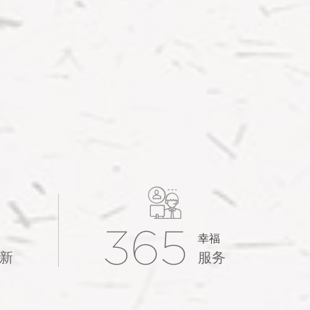

365
幸福
新
服务